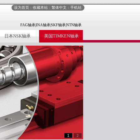
设为首页
收藏本站
繁体中文
手机站
|
|
|
FAG轴承|INA轴承|SKF轴承|NTN轴承
日本NSK轴承
美国TIMKEN轴承
1
2