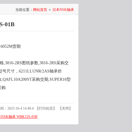
当前位置：
网站首页
»
日本NSK轴承
-01B
,16052M货期
期价格,3816-2RS图纸参数,3816-2RS采购交
2AS型号尺寸，6211LLUNR/2AS轴承价
数,QAFL10A200ST采购交期,SUPER16型
采购
2025-10-4 14:49:4 【
打印此页
】 【
关闭
】
本NSK轴承 WBK12S-01B