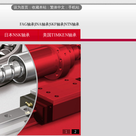
设为首页
收藏本站
繁体中文
手机站
|
|
|
FAG轴承|INA轴承|SKF轴承|NTN轴承
日本NSK轴承
美国TIMKEN轴承
1
2