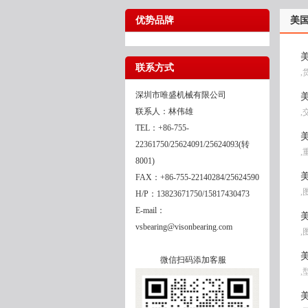
优势品牌
美国
美
联系方式
,
深圳市唯盛机械有限公司
美
联系人：林伟雄
,
TEL：+86-755-
美
22361750/25624091/25624093(转
,
8001)
美
FAX：+86-755-22140284/25624590
,
H/P：13823671750/15817430473
E-mail：
美
vsbearing@visonbearing.com
,
美
微信扫码添加客服
,
美